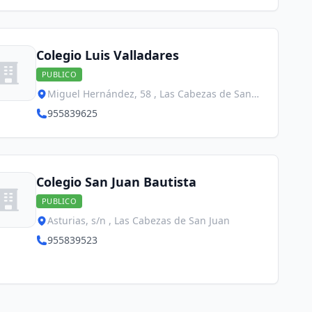
Colegio Luis Valladares
PUBLICO
Miguel Hernández, 58 , Las Cabezas de San
Juan
955839625
Colegio San Juan Bautista
PUBLICO
Asturias, s/n , Las Cabezas de San Juan
955839523