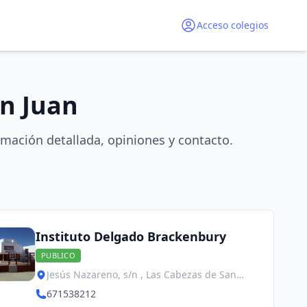
Acceso colegios
an Juan
rmación detallada, opiniones y contacto.
Instituto Delgado Brackenbury
PUBLICO
Jesús Nazareno, s/n , Las Cabezas de San
Juan
671538212