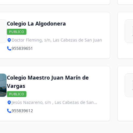
Colegio La Algodonera
PUBLICO
Doctor Fleming, s/n, Las Cabezas de San Juan
955839651
Colegio Maestro Juan Marín de
Vargas
PUBLICO
Jesús Nazareno, s/n , Las Cabezas de San
Juan
955839612