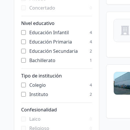
Concertado
0
Nivel educativo
Educación Infantil
4
Educación Primaria
4
Educación Secundaria
2
Bachillerato
1
Tipo de institución
Colegio
4
Instituto
2
Confesionalidad
Laico
0
Religioso
0