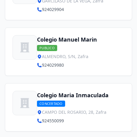
GARCILASO DE LA VEGA, Zafra
924029904
Colegio Manuel Marin
PUBLICO
ALMENDRO, S/N, Zafra
924029980
Colegio Maria Inmaculada
CONCERTADO
CAMPO DEL ROSARIO, 28, Zafra
924550099