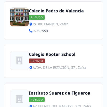
Colegio Pedro de Valencia
PUBLICO
PADRE MANJON, Zafra
924029941
Colegio Rooter School
PRIVADO
AVDA. DE LA ESTACIÓN, 57 , Zafra
Instituto Suarez de Figueroa
PUBLICO
AV. FUENTE DEL MAESTRE, S/N, Zafra