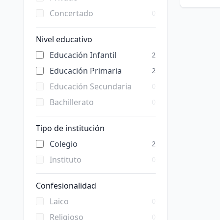
Concertado
0
Nivel educativo
Educación Infantil
2
Educación Primaria
2
Educación Secundaria
0
Bachillerato
0
Tipo de institución
Colegio
2
Instituto
0
Confesionalidad
Laico
0
Religioso
0