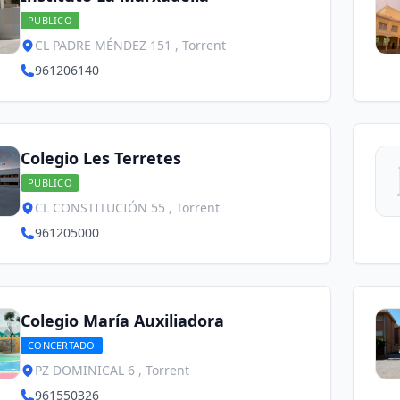
PUBLICO
CL PADRE MÉNDEZ 151 , Torrent
961206140
Colegio Les Terretes
PUBLICO
CL CONSTITUCIÓN 55 , Torrent
961205000
Colegio María Auxiliadora
CONCERTADO
PZ DOMINICAL 6 , Torrent
961550326