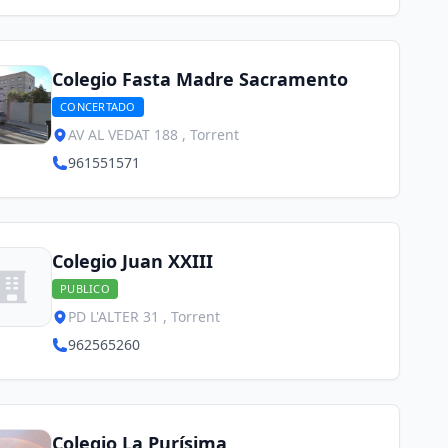
Colegio Fasta Madre Sacramento
CONCERTADO
AV AL VEDAT 188 , Torrent
961551571
Colegio Juan XXIII
PUBLICO
PD L'ALTER 31 , Torrent
962565260
Colegio La Purísima