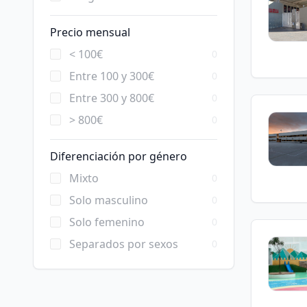
Precio mensual
< 100€
0
Entre 100 y 300€
0
Entre 300 y 800€
0
> 800€
0
Diferenciación por género
Mixto
0
Solo masculino
0
Solo femenino
0
Separados por sexos
0