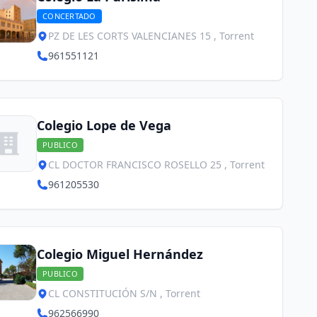
CONCERTADO
PZ DE LES CORTS VALENCIANES 15 , Torrent
961551121
Colegio Lope de Vega
PUBLICO
CL DOCTOR FRANCISCO ROSELLO 25 , Torrent
961205530
Colegio Miguel Hernández
PUBLICO
CL CONSTITUCIÓN S/N , Torrent
962566990