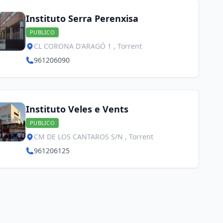
Instituto Serra Perenxisa
PUBLICO
CL CORONA D'ARAGÓ 1 , Torrent
961206090
Instituto Veles e Vents
PUBLICO
CM DE LOS CANTAROS S/N , Torrent
961206125