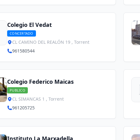
Colegio El Vedat
CONCERTADO
CL CAMINO DEL REALÓN 19 , Torrent
961580544
Colegio Federico Maicas
PUBLICO
CL SIMANCAS 1 , Torrent
961205725
Instituto La Marxadella