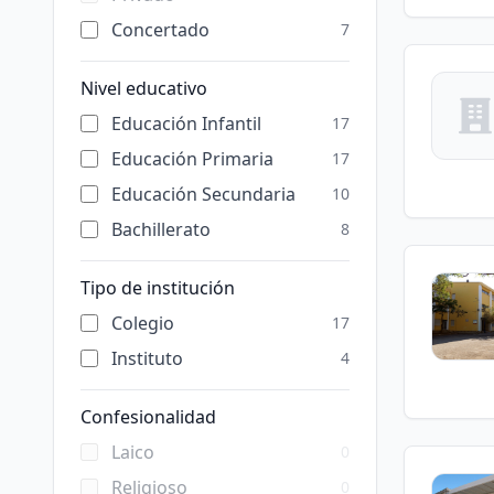
Concertado
7
Nivel educativo
Educación Infantil
17
Educación Primaria
17
Educación Secundaria
10
Bachillerato
8
Tipo de institución
Colegio
17
Instituto
4
Confesionalidad
Laico
0
Religioso
0