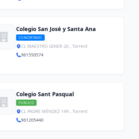
Colegio San José y Santa Ana
CONCERTADO
CL MAESTRO GINER 20 , Torrent
961550574
Colegio Sant Pasqual
PUBLICO
CL PADRE MÉNDEZ 149 , Torrent
961205440