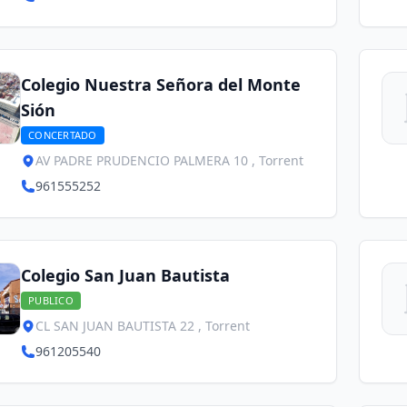
Colegio Nuestra Señora del Monte
Sión
CONCERTADO
AV PADRE PRUDENCIO PALMERA 10 , Torrent
961555252
Colegio San Juan Bautista
PUBLICO
CL SAN JUAN BAUTISTA 22 , Torrent
961205540