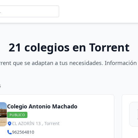
21 colegios en Torrent
rrent que se adaptan a tus necesidades. Información 
s
Colegio Antonio Machado
PUBLICO
CL AZORÍN 13 , Torrent
962564810