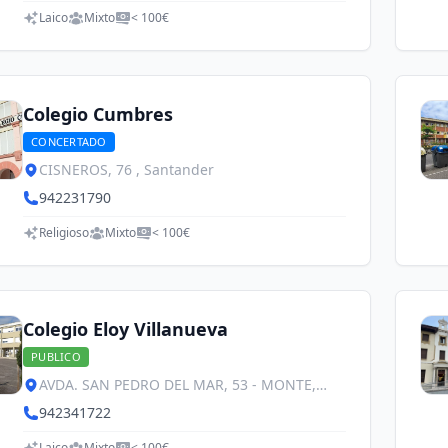
Laico
Mixto
< 100€
Colegio Cumbres
CONCERTADO
CISNEROS, 76 , Santander
942231790
Religioso
Mixto
< 100€
Colegio Eloy Villanueva
PUBLICO
AVDA. SAN PEDRO DEL MAR, 53 - MONTE,
Santander
942341722
Laico
Mixto
< 100€