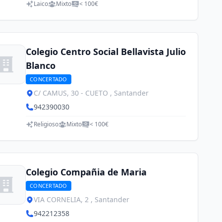
Laico
Mixto
< 100€
Colegio Centro Social Bellavista Julio
Blanco
CONCERTADO
C/ CAMUS, 30 - CUETO , Santander
942390030
Religioso
Mixto
< 100€
Colegio Compañia de Maria
CONCERTADO
VIA CORNELIA, 2 , Santander
942212358