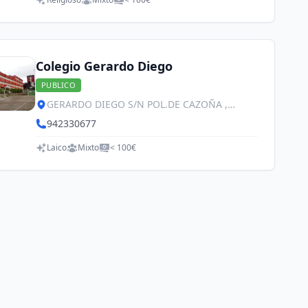
Colegio Gerardo Diego
PUBLICO
GERARDO DIEGO S/N POL.DE CAZOÑA ,
Santander
942330677
Laico
Mixto
< 100€