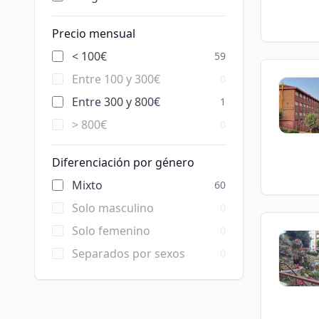
Precio mensual
< 100€
59
Entre 100 y 300€
0
Entre 300 y 800€
1
> 800€
0
Diferenciación por género
Mixto
60
Solo masculino
0
Solo femenino
0
Separados por sexos
0