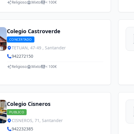
Religioso
Mixto
< 100€
Colegio Castroverde
CONCERTADO
TETUAN, 47-49 , Santander
942272150
Religioso
Mixto
< 100€
Colegio Cisneros
PUBLICO
CISNEROS, 71, Santander
942232385