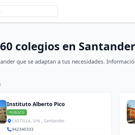
60 colegios en Santande
tander que se adaptan a tus necesidades. Información
s
Instituto Alberto Pico
PUBLICO
CASTILLA, S/N , Santander
942340333