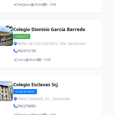
Religioso
Mixto
< 100€
Colegio Dionisio Garcia Barredo
PUBLICO
AVDA. DE LOS CASTROS, S/N, Santander
942312150
Laico
Mixto
< 100€
Colegio Esclavas Scj
CONCERTADO
PEREZ GALDOS, 41 , Santander
942270082
Religioso
Mixto
< 100€