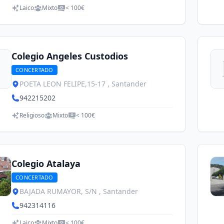
Laico
Mixto
< 100€
Colegio Angeles Custodios
CONCERTADO
POETA LEON FELIPE,15-17 , Santander
942215202
Religioso
Mixto
< 100€
Colegio Atalaya
CONCERTADO
BAJADA RUMAYOR, S/N , Santander
942314116
Laico
Mixto
< 100€