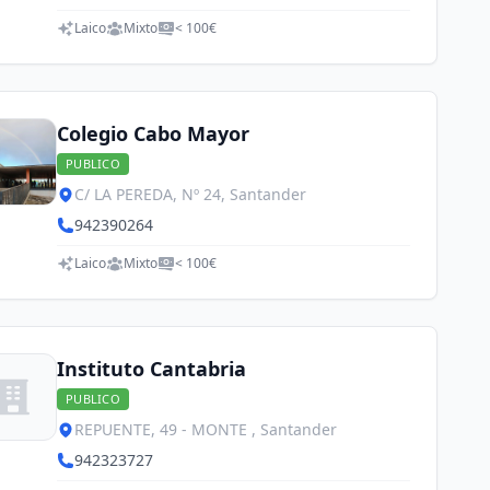
Laico
Mixto
< 100€
Colegio Cabo Mayor
PUBLICO
C/ LA PEREDA, Nº 24, Santander
942390264
Laico
Mixto
< 100€
Instituto Cantabria
PUBLICO
REPUENTE, 49 - MONTE , Santander
942323727