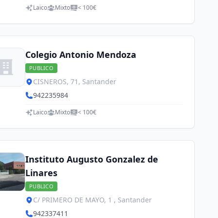
Laico
Mixto
< 100€
Colegio Antonio Mendoza
PUBLICO
CISNEROS, 71, Santander
942235984
Laico
Mixto
< 100€
Instituto Augusto Gonzalez de
Linares
PUBLICO
C/ PRIMERO DE MAYO, 1 , Santander
942337411