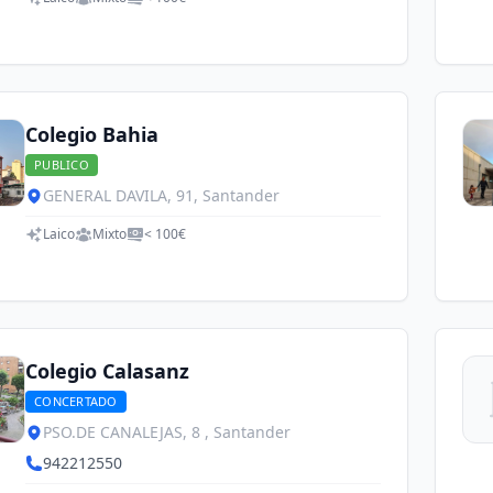
Colegio Bahia
PUBLICO
GENERAL DAVILA, 91, Santander
Laico
Mixto
< 100€
Colegio Calasanz
CONCERTADO
PSO.DE CANALEJAS, 8 , Santander
942212550