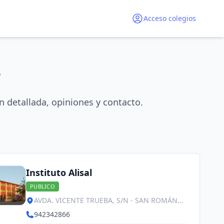
Acceso colegios
r
 detallada, opiniones y contacto.
Instituto Alisal
PUBLICO
AVDA. VICENTE TRUEBA, S/N - SAN ROMÁN
DE LA LLANILLA , Santander
942342866