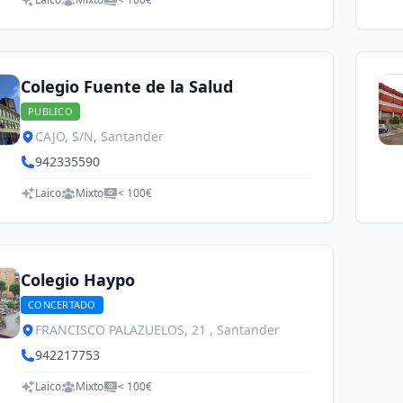
Colegio Fuente de la Salud
PUBLICO
CAJO, S/N, Santander
942335590
Laico
Mixto
< 100€
Colegio Haypo
CONCERTADO
FRANCISCO PALAZUELOS, 21 , Santander
942217753
Laico
Mixto
< 100€