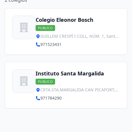
2
colegios
Colegio Eleonor Bosch
PUBLICO
GUILLEM CRESPÍ I COLL, NÚM. 1, Santa
Margalida
971523431
Instituto Santa Margalida
PUBLICO
CRTA.STA.MARGALIDA-CAN PICAFORT,
S/N , Santa Margalida
971784290