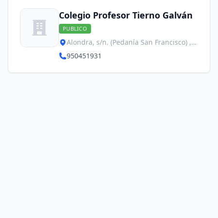
Colegio Profesor Tierno Galván
PUBLICO
Alondra, s/n. (Pedanía San Francisco) ,
San Francisco
950451931