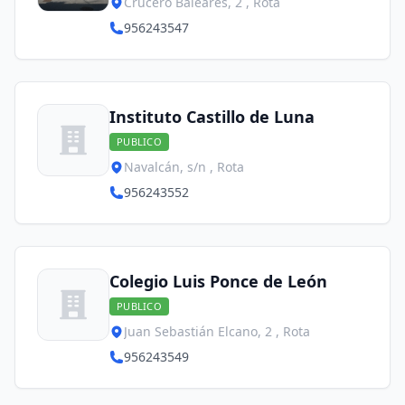
Crucero Baleares, 2 , Rota
956243547
Instituto Castillo de Luna
PUBLICO
Navalcán, s/n , Rota
956243552
Colegio Luis Ponce de León
PUBLICO
Juan Sebastián Elcano, 2 , Rota
956243549