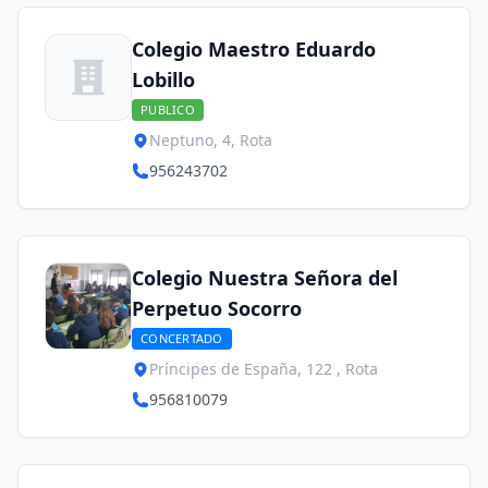
Colegio Maestro Eduardo
Lobillo
PUBLICO
Neptuno, 4, Rota
956243702
Colegio Nuestra Señora del
Perpetuo Socorro
CONCERTADO
Príncipes de España, 122 , Rota
956810079