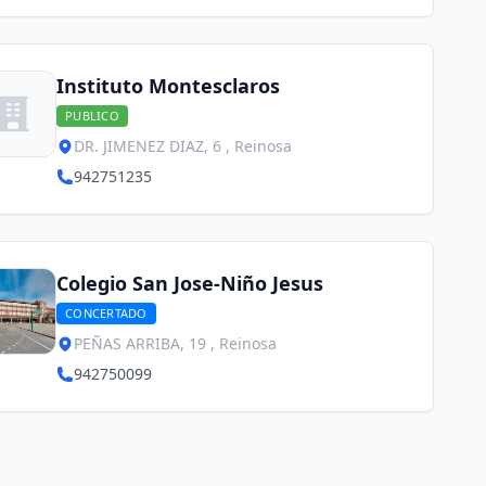
Instituto Montesclaros
PUBLICO
DR. JIMENEZ DIAZ, 6 , Reinosa
942751235
Colegio San Jose-Niño Jesus
CONCERTADO
PEÑAS ARRIBA, 19 , Reinosa
942750099