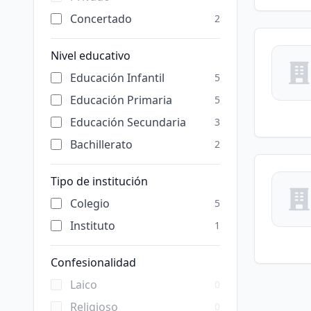
Concertado
2
Nivel educativo
Educación Infantil
5
Educación Primaria
5
Educación Secundaria
3
Bachillerato
2
Tipo de institución
Colegio
5
Instituto
1
Confesionalidad
Laico
0
Religioso
0