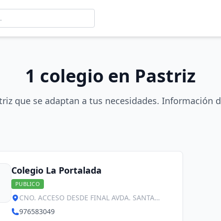
1 colegio en Pastriz
triz que se adaptan a tus necesidades. Información d
Colegio La Portalada
PUBLICO
CNO. ACCESO DESDE FINAL AVDA. SANTA
ANA, Pastriz
976583049