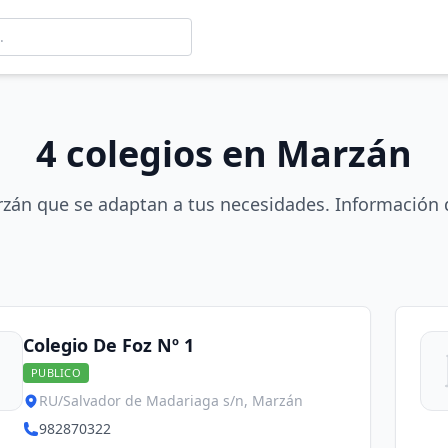
4 colegios en Marzán
rzán que se adaptan a tus necesidades. Información d
Colegio De Foz Nº 1
PUBLICO
RU/Salvador de Madariaga s/n, Marzán
982870322