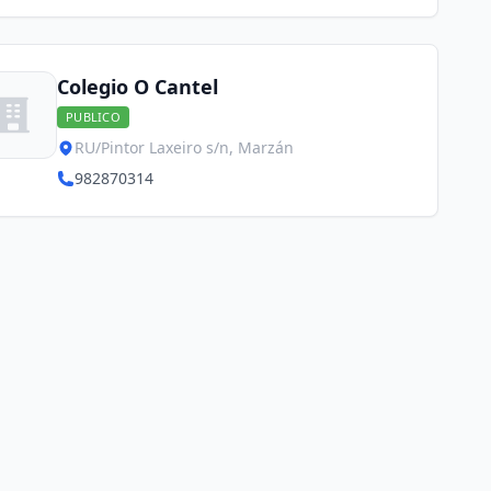
Colegio O Cantel
PUBLICO
RU/Pintor Laxeiro s/n, Marzán
982870314