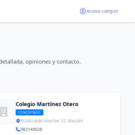
Acceso colegios
etallada, opiniones y contacto.
Colegio Martínez Otero
CONCERTADO
RU/Alcalde Maa?on 12, Marzán
982140028