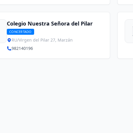
Colegio Nuestra Señora del Pilar
CONCERTADO
RU/Virgen del Pilar 27, Marzán
982140196