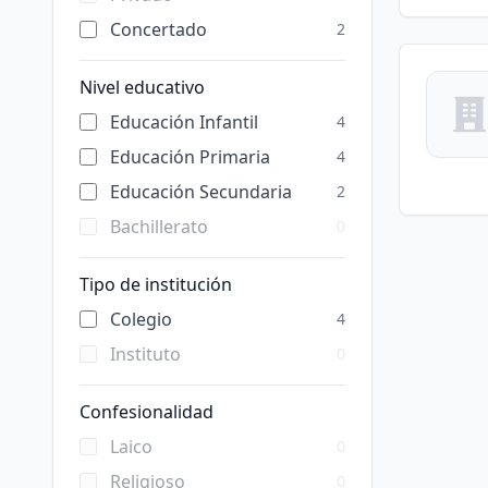
Concertado
2
Nivel educativo
Educación Infantil
4
Educación Primaria
4
Educación Secundaria
2
Bachillerato
0
Tipo de institución
Colegio
4
Instituto
0
Confesionalidad
Laico
0
Religioso
0