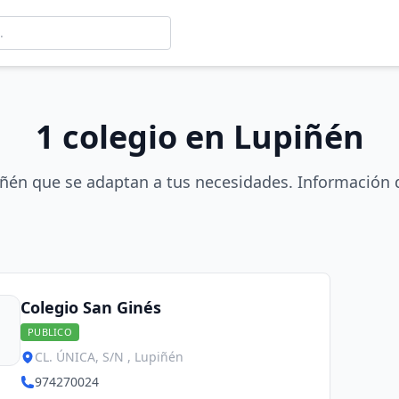
1 colegio en Lupiñén
iñén que se adaptan a tus necesidades. Información d
Colegio San Ginés
PUBLICO
CL. ÚNICA, S/N , Lupiñén
974270024