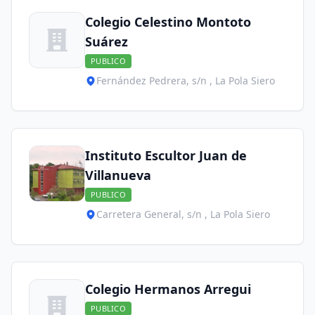
Colegio Celestino Montoto
Suárez
PUBLICO
Fernández Pedrera, s/n , La Pola Siero
Instituto Escultor Juan de
Villanueva
PUBLICO
Carretera General, s/n , La Pola Siero
Colegio Hermanos Arregui
PUBLICO