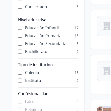
Concertado
3
Nivel educativo
Educación Infantil
17
Educación Primaria
18
Educación Secundaria
8
Bachillerato
5
Tipo de institución
Colegio
18
Instituto
5
Confesionalidad
Laico
0
Religioso
0