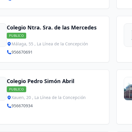
Colegio Ntra. Sra. de las Mercedes
PUBLICO
Málaga, 55 , La Línea de la Concepción
956670691
Colegio Pedro Simón Abril
PUBLICO
Xauen, 20 , La Línea de la Concepción
956670934