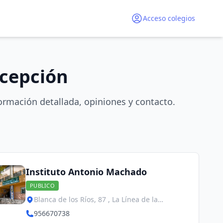
Acceso colegios
ncepción
ormación detallada, opiniones y contacto.
Instituto Antonio Machado
PUBLICO
Blanca de los Ríos, 87 , La Línea de la
Concepción
956670738