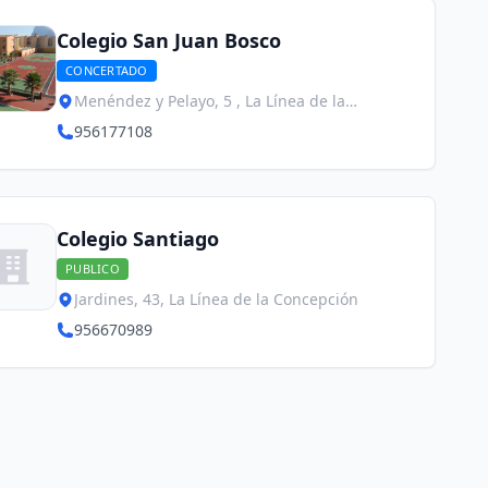
Colegio San Juan Bosco
CONCERTADO
Menéndez y Pelayo, 5 , La Línea de la
Concepción
956177108
Colegio Santiago
PUBLICO
Jardines, 43, La Línea de la Concepción
956670989