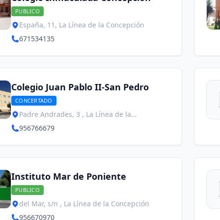
PUBLICO
España, 11, La Línea de la Concepción
671534135
Colegio Juan Pablo II-San Pedro
CONCERTADO
Padre Andrades, 3 , La Línea de la
Concepción
956766679
Instituto Mar de Poniente
PUBLICO
del Mar, s/n , La Línea de la Concepción
956670970