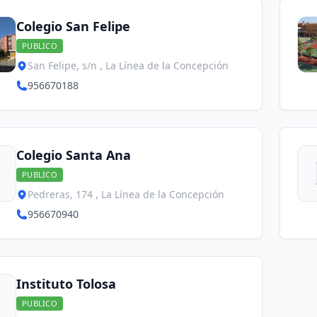
Colegio San Felipe
PUBLICO
San Felipe, s/n , La Línea de la Concepción
956670188
Colegio Santa Ana
PUBLICO
Pedreras, 174 , La Línea de la Concepción
956670940
Instituto Tolosa
PUBLICO