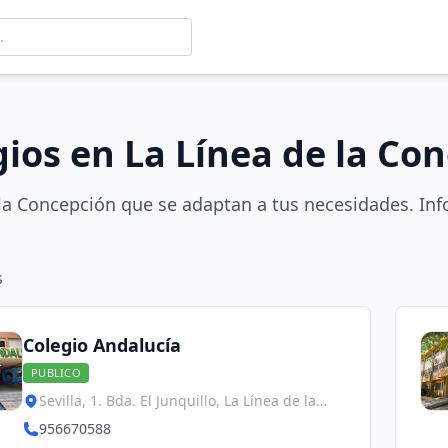
gios en La Línea de la Co
 la Concepción que se adaptan a tus necesidades. Inf
s
Colegio Andalucía
PUBLICO
Sevilla, 1. Bda. El Junquillo, La Línea de la
Concepción
956670588