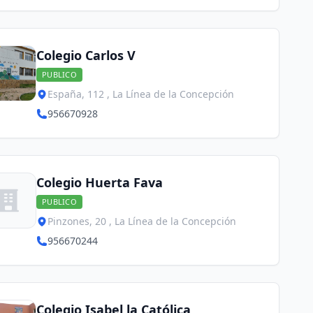
Colegio Carlos V
PUBLICO
España, 112 , La Línea de la Concepción
956670928
Colegio Huerta Fava
PUBLICO
Pinzones, 20 , La Línea de la Concepción
956670244
Colegio Isabel la Católica