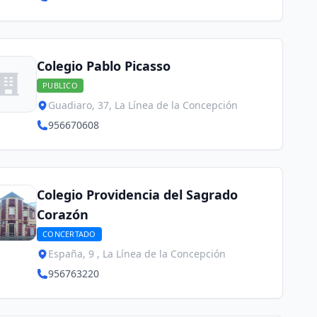
Colegio Pablo Picasso
PUBLICO
Guadiaro, 37, La Línea de la Concepción
956670608
Colegio Providencia del Sagrado
Corazón
CONCERTADO
España, 9 , La Línea de la Concepción
956763220