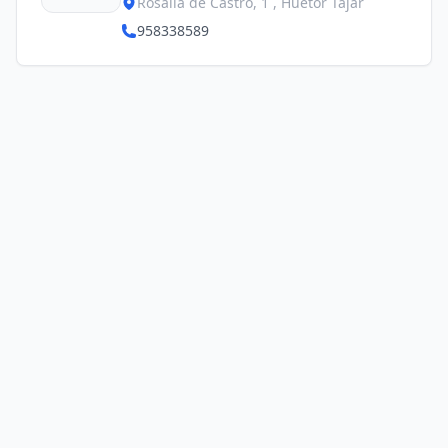
Rosalía de Castro, 1 , Huétor Tájar
958338589