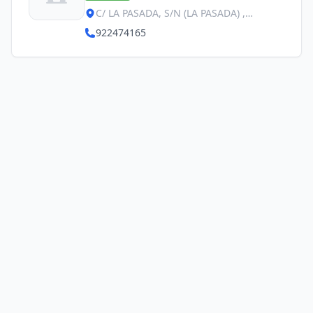
C/ LA PASADA, S/N (LA PASADA) ,
Granadilla de Abona
922474165