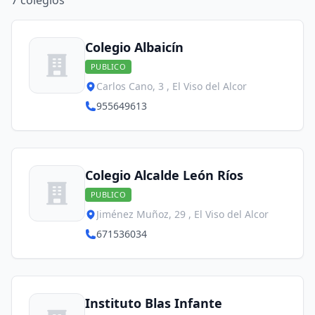
7
colegios
Colegio Albaicín
PUBLICO
Carlos Cano, 3 , El Viso del Alcor
955649613
Colegio Alcalde León Ríos
PUBLICO
Jiménez Muñoz, 29 , El Viso del Alcor
671536034
Instituto Blas Infante