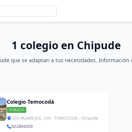
1 colegio en Chipude
pude que se adaptan a tus necesidades. Información d
Colegio Temocodá
PUBLICO
LOS PAJAREJOS, S/N - TEMOCODÁ , Chipude
922804209