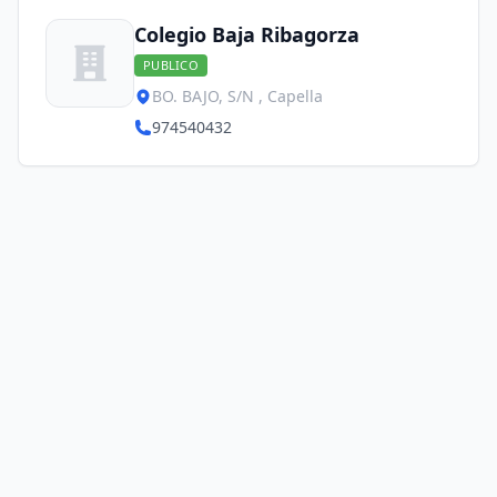
Colegio Baja Ribagorza
PUBLICO
BO. BAJO, S/N , Capella
974540432