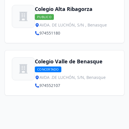
Colegio Alta Ribagorza
PUBLICO
AVDA. DE LUCHÓN, S/N , Benasque
974551180
Colegio Valle de Benasque
CONCERTADO
AVDA .DE LUCHÓN, S/N, Benasque
974552107