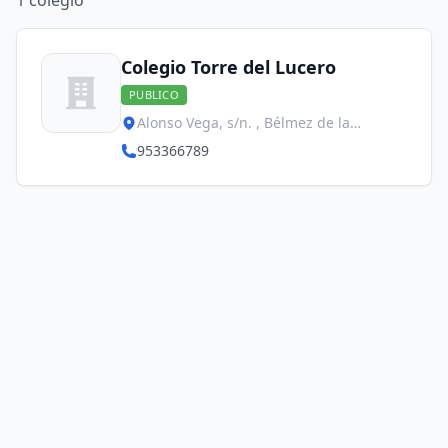
1
colegio
Colegio Torre del Lucero
PUBLICO
Alonso Vega, s/n. , Bélmez de la
Moraleda
953366789