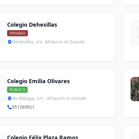
Colegio Dehesillas
PRIVADO
Dehesillas, s/n, Alhaurín el Grande
Colegio Emilia Olivares
PUBLICO
de Málaga, s/n , Alhaurín el Grande
951269921
Colegio Félix Plaza Ramos