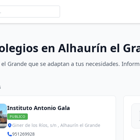
olegios en Alhaurín el G
 el Grande que se adaptan a tus necesidades. Inform
s
Instituto Antonio Gala
PUBLICO
Giner de los Ríos, s/n , Alhaurín el Grande
951269928