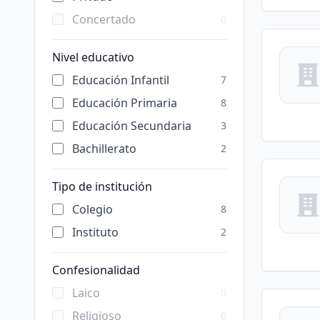
Concertado
0
Nivel educativo
Educación Infantil
7
Educación Primaria
8
Educación Secundaria
3
Bachillerato
2
Tipo de institución
Colegio
8
Instituto
2
Confesionalidad
Laico
0
Religioso
0